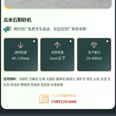
瓜米石制砂机
预约到厂免费专车接送，欢迎您到厂参观考察!
进料粒度
出料粒度
生产能力
40-120mm
3mm以下
20-400t/h
适用物料：
河卵石 方解石 石英 大理石 鹅卵石 膨润土 铁矿石 青石 山石 水渣 石
灰石 风化砂 辉绿岩 花岗岩 玄武岩 珍珠岩等
7*24小时服务热线
15093265666