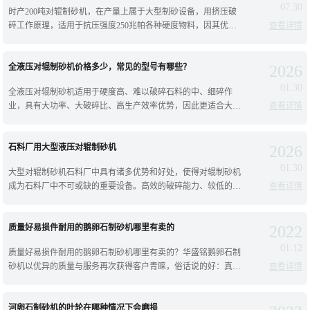
07.30
时产200吨对辊制砂机，在产量上属于大型制砂设备，用挤压破
碎工作原理，适用于抗压强度250兆帕各种硬度物料，因其优化
查看详情
运动参数，使用超大轴承和锻造主轴，承载破碎力更大，运转更
平稳，又进行了液压设计，性能
全液压对辊制砂机价格多少，常见的型号有哪些？
2026
01.30
全液压对辊制砂机适用于硬度高、难以破碎石料的中、细碎作
业，具有大功率、大破碎比、高生产效率优势，因此更适合大型
查看详情
选矿厂、砂石场加工作业生产；对辊制砂机分为弹簧破碎和液压
破碎，其中全液压对辊制砂机价格咨询
石料厂用大型液压对辊制砂机
2026
01.30
大型对辊制砂机石料厂中具有诸多优势和好处，使得对辊制砂机
成为石料厂中不可或缺的重要设备。高效的破碎能力、较低的能
查看详情
耗、低噪音和振动、高自动化程度和稳定性，以及广泛的适用
性，如：石灰石、鹅卵石、河卵石、钾
质量好易损件耐用的鹅卵石制砂机哪里有卖的
2022
01.12
质量好易损件耐用的鹅卵石制砂机哪里有卖的？华盛铭鹅卵石制
砂机以优异的质量与服务再次获得客户青睐，俗话说的好：真金
查看详情
不怕火炼,酒香不怕巷子深。从产品外观检验产品质量很多人认为
河卵石制砂机的叶轮在哪种情况下会磨损