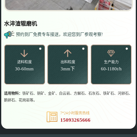
水淬渣辊磨机
预约到厂免费专车接送，欢迎您到厂参观考察!
进料粒度
出料粒度
生产能力
30-60mm
3mm下
60-1180t/h
适用物料：
铁矿石、铜矿、金矿、白云岩、方解石、石灰石、铁矿石、河卵石、
鹅卵石、花岗岩等。
7*24小时服务热线
15093265666