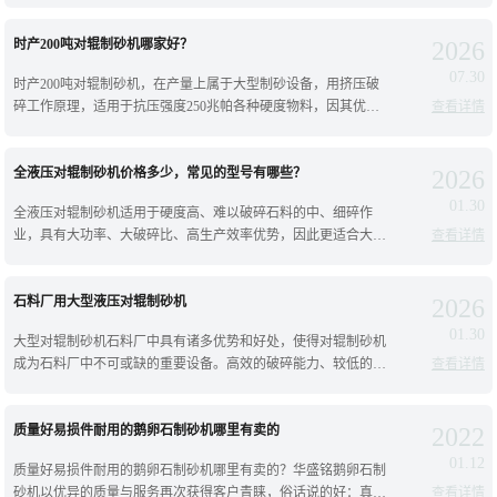
价格，往下看；干湿都可以用的对辊制
时产200吨对辊制砂机哪家好？
2026
07.30
时产200吨对辊制砂机，在产量上属于大型制砂设备，用挤压破
碎工作原理，适用于抗压强度250兆帕各种硬度物料，因其优化
查看详情
运动参数，使用超大轴承和锻造主轴，承载破碎力更大，运转更
平稳，又进行了液压设计，性能
全液压对辊制砂机价格多少，常见的型号有哪些？
2026
01.30
全液压对辊制砂机适用于硬度高、难以破碎石料的中、细碎作
业，具有大功率、大破碎比、高生产效率优势，因此更适合大型
查看详情
选矿厂、砂石场加工作业生产；对辊制砂机分为弹簧破碎和液压
破碎，其中全液压对辊制砂机价格咨询
石料厂用大型液压对辊制砂机
2026
01.30
大型对辊制砂机石料厂中具有诸多优势和好处，使得对辊制砂机
成为石料厂中不可或缺的重要设备。高效的破碎能力、较低的能
查看详情
耗、低噪音和振动、高自动化程度和稳定性，以及广泛的适用
性，如：石灰石、鹅卵石、河卵石、钾
质量好易损件耐用的鹅卵石制砂机哪里有卖的
2022
01.12
质量好易损件耐用的鹅卵石制砂机哪里有卖的？华盛铭鹅卵石制
砂机以优异的质量与服务再次获得客户青睐，俗话说的好：真金
查看详情