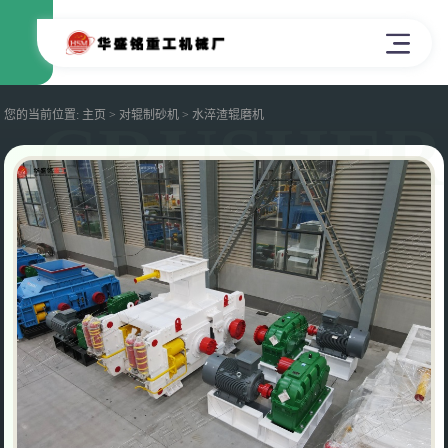
您的当前位置:
主页
>
对辊制砂机
> 水淬渣辊磨机