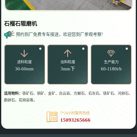
石榴石辊磨机
预约到厂免费专车接送，欢迎您到厂参观考察!
进料粒度
出料粒度
生产能力
30-60mm
3mm下
60-1180t/h
适用物料：
铁矿石、铜矿、金矿、白云岩、方解石、石灰石、铁矿石、河卵石、
鹅卵石、花岗岩等。
7*24小时服务热线
15093265666