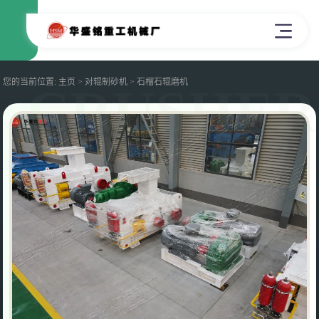
您的当前位置:
主页
>
对辊制砂机
> 石榴石辊磨机