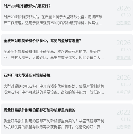
价格，往下看；干湿都可以用的对辊制
时产200吨对辊制砂机哪家好？
2026
07.30
时产200吨对辊制砂机，在产量上属于大型制砂设备，用挤压破
碎工作原理，适用于抗压强度250兆帕各种硬度物料，因其优化
查看详情
运动参数，使用超大轴承和锻造主轴，承载破碎力更大，运转更
平稳，又进行了液压设计，性能
全液压对辊制砂机价格多少，常见的型号有哪些？
2026
01.30
全液压对辊制砂机适用于硬度高、难以破碎石料的中、细碎作
业，具有大功率、大破碎比、高生产效率优势，因此更适合大型
查看详情
选矿厂、砂石场加工作业生产；对辊制砂机分为弹簧破碎和液压
破碎，其中全液压对辊制砂机价格咨询
石料厂用大型液压对辊制砂机
2026
01.30
大型对辊制砂机石料厂中具有诸多优势和好处，使得对辊制砂机
成为石料厂中不可或缺的重要设备。高效的破碎能力、较低的能
查看详情
耗、低噪音和振动、高自动化程度和稳定性，以及广泛的适用
性，如：石灰石、鹅卵石、河卵石、钾
质量好易损件耐用的鹅卵石制砂机哪里有卖的
2022
01.12
质量好易损件耐用的鹅卵石制砂机哪里有卖的？华盛铭鹅卵石制
砂机以优异的质量与服务再次获得客户青睐，俗话说的好：真金
查看详情
不怕火炼,酒香不怕巷子深。从产品外观检验产品质量很多人认为