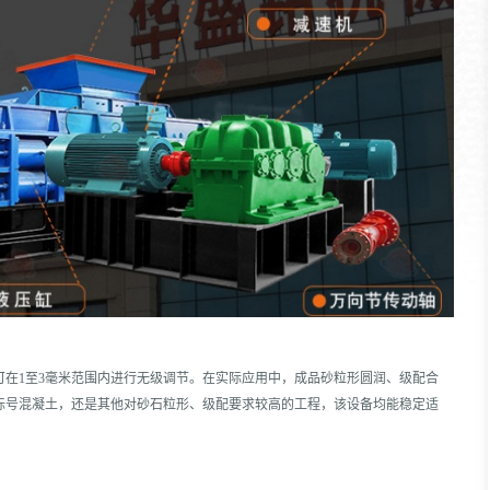
可在1至3毫米范围内进行无级调节。在实际应用中，成品砂粒形圆润、级配合
标号混凝土，还是其他对砂石粒形、级配要求较高的工程，该设备均能稳定适