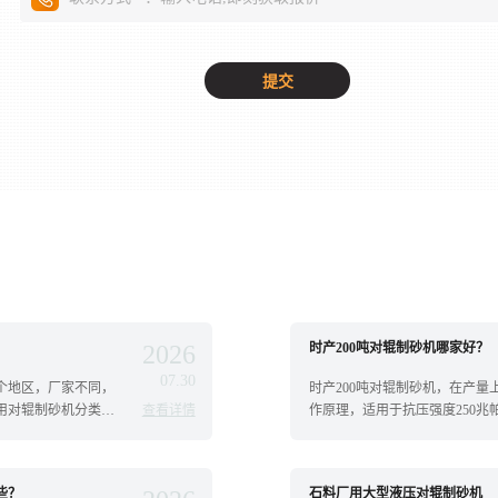
2026
时产200吨对辊制砂机哪家好？
07.30
个地区，厂家不同，
时产200吨对辊制砂机，在产
用对辊制砂机分类比
查看详情
作原理，适用于抗压强度250
机型号以及价格，往
数，使用超大轴承和锻造主轴，
进行了液压设计，性能
些？
石料厂用大型液压对辊制砂机