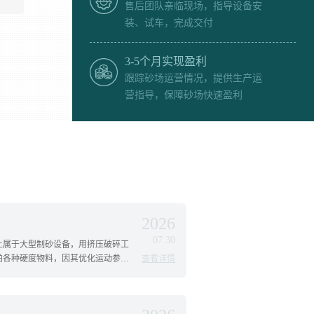
售后团队亲临现场，指导设备安
装、试车，完成交付
3-5个月实现盈利
跟踪砂场运营情况，提供生产运
营指导，保障砂场快速盈利
2026
07.30
量上属于大型制砂设备，用挤压破碎工
兆帕各种硬度物料，因其优化运动参
查看详情
承载破碎力更大，运转更平稳，又