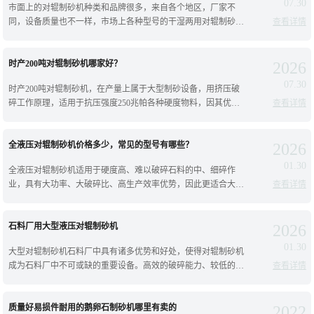
07.30
市面上的对辊制砂机种类和品牌很多，来自各个地区，厂家不
同，设备质量也不一样，市场上各种型号的干湿两用对辊制砂机
查看详情
分类比较多，今天就为您详细介绍下常见的对辊制砂机型号以及
价格，往下看；干湿都可以用的对辊制
时产200吨对辊制砂机哪家好？
2026
07.30
时产200吨对辊制砂机，在产量上属于大型制砂设备，用挤压破
碎工作原理，适用于抗压强度250兆帕各种硬度物料，因其优化
查看详情
运动参数，使用超大轴承和锻造主轴，承载破碎力更大，运转更
平稳，又进行了液压设计，性能
全液压对辊制砂机价格多少，常见的型号有哪些？
2026
01.30
全液压对辊制砂机适用于硬度高、难以破碎石料的中、细碎作
业，具有大功率、大破碎比、高生产效率优势，因此更适合大型
查看详情
选矿厂、砂石场加工作业生产；对辊制砂机分为弹簧破碎和液压
破碎，其中全液压对辊制砂机价格咨询
石料厂用大型液压对辊制砂机
2026
01.30
大型对辊制砂机石料厂中具有诸多优势和好处，使得对辊制砂机
成为石料厂中不可或缺的重要设备。高效的破碎能力、较低的能
查看详情
耗、低噪音和振动、高自动化程度和稳定性，以及广泛的适用
性，如：石灰石、鹅卵石、河卵石、钾
质量好易损件耐用的鹅卵石制砂机哪里有卖的
2022