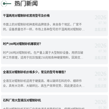
热门新闻
干湿两用对辊制砂机常用型号及价格
2026
07.30
市面上的对辊制砂机种类和品牌很多，来自各个地区，厂家不
同，设备质量也不一样，市场上各种型号的干湿两用对辊制砂机
查看详情
分类比较多，今天就为您详细介绍下常见的对辊制砂机型号以及
价格，往下看；干湿都可以用的对辊制
时产200吨对辊制砂机哪家好？
2026
07.30
时产200吨对辊制砂机，在产量上属于大型制砂设备，用挤压破
碎工作原理，适用于抗压强度250兆帕各种硬度物料，因其优化
查看详情
运动参数，使用超大轴承和锻造主轴，承载破碎力更大，运转更
平稳，又进行了液压设计，性能
全液压对辊制砂机价格多少，常见的型号有哪些？
2026
01.30
全液压对辊制砂机适用于硬度高、难以破碎石料的中、细碎作
业，具有大功率、大破碎比、高生产效率优势，因此更适合大型
查看详情
选矿厂、砂石场加工作业生产；对辊制砂机分为弹簧破碎和液压
破碎，其中全液压对辊制砂机价格咨询
石料厂用大型液压对辊制砂机
2026
01.30