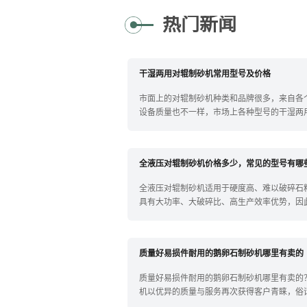
热门新闻
干湿两用对辊制砂机常用型号及价格
市面上的对辊制砂机种类和品牌很多，来自各
设备质量也不一样，市场上各种型号的干湿两
较多，今天就为您详细介绍下常见的对辊制砂
下看；干湿都可以用的对辊制
全液压对辊制砂机价格多少，常见的型号有哪
全液压对辊制砂机适用于硬度高、难以破碎石
具有大功率、大破碎比、高生产效率优势，因
厂、砂石场加工作业生产；对辊制砂机分为弹
其中全液压对辊制砂机价格咨询
质量好易损件耐用的鹅卵石制砂机哪里有卖的
质量好易损件耐用的鹅卵石制砂机哪里有卖的
机以优异的质量与服务再次获得客户青睐，俗
火炼,酒香不怕巷子深。从产品外观检验产品