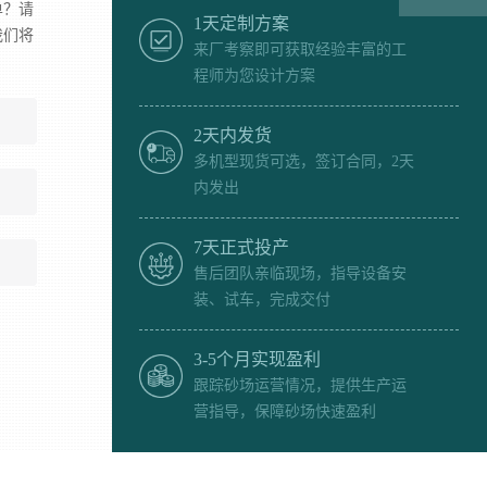
单？请
1天定制方案
我们将
来厂考察即可获取经验丰富的工
程师为您设计方案
2天内发货
多机型现货可选，签订合同，2天
内发出
7天正式投产
售后团队亲临现场，指导设备安
装、试车，完成交付
3-5个月实现盈利
跟踪砂场运营情况，提供生产运
营指导，保障砂场快速盈利