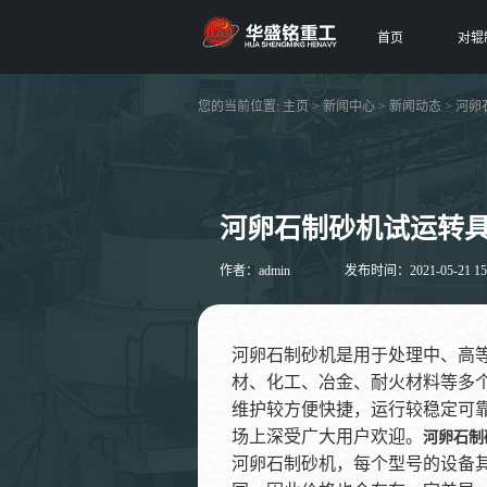
首页
对辊
您的当前位置:
主页
>
新闻中心
>
新闻动态
> 河
河卵石制砂机试运转
作者：admin
发布时间：2021-05-21 15
河卵石制砂机是用于处理中、高
材、化工、冶金、耐火材料等多
维护较方便快捷，运行较稳定可
场上深受广大用户欢迎。
河卵石制
河卵石制砂机，每个型号的设备