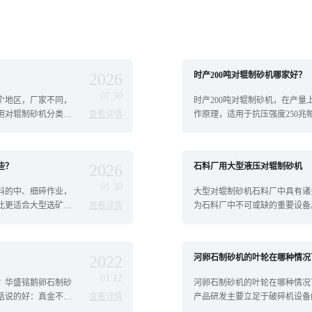
2026
时产200吨对辊制砂机哪家好？
07.30
个地区，厂家不同，
时产200吨对辊制砂机，在产
用对辊制砂机分类比
查看详情
作原理，适用于抗压强度250
机型号以及价格，往
数，使用超大轴承和锻造主轴，
进行了液压设计，性能
些？
2026
石料厂用大型液压对辊制砂机
01.30
料的中、细碎作业，
大型对辊制砂机石料厂中具有诸
此更适合大型选矿
查看详情
为石料厂中不可或缺的重要设备
簧破碎和液压破碎，
低噪音和振动、高自动化程度和
石灰石、鹅卵石、河卵石、钾
2022
河卵石制砂机的叶轮在哪种情况
01.12
？华盛铭鹅卵石制砂
河卵石制砂机的叶轮在哪种情况
话说的好：真金不怕
查看详情
产品研发主要立足于破碎机设备
质量很多人认为
上，在同类制砂机设备中能耗低