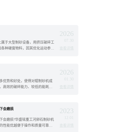
2026
07.30
量上属于大型制砂设备，用挤压破碎工
兆帕各种硬度物料，因其优化运动参
查看详情
承载破碎力更大，运转更平稳，又
2026
01.30
多优势和好处，使得对辊制砂机成
。高效的破碎能力、较低的能耗、
查看详情
稳定性，以及广泛的适用性，如：
下会磨损
2023
12.01
下会磨损?华盛铭重工河卵石制砂机
的性能优越便于操作和质量可靠
查看详情
、运行管理费用低。此外，设备