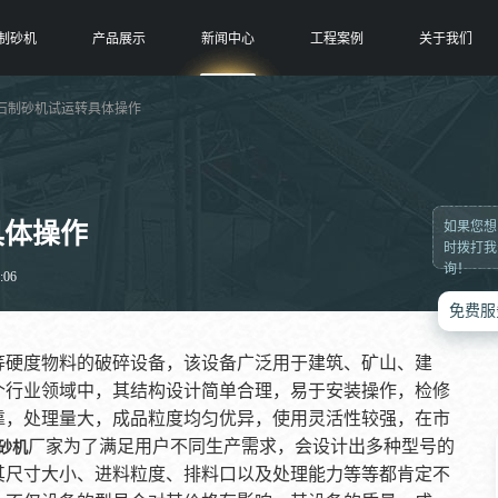
制砂机
产品展示
新闻中心
工程案例
关于我们
卵石制砂机试运转具体操作
具体操作
如果您想
时拨打我
询！
:06
免费服
等硬度物料的破碎设备，该设备广泛用于建筑、矿山、建
个行业领域中，其结构设计简单合理，易于安装操作，检修
靠，处理量大，成品粒度均匀优异，使用灵活性较强，在市
厂家为了满足用户不同生产需求，会设计出多种型号的
砂机
其尺寸大小、进料粒度、排料口以及处理能力等等都肯定不